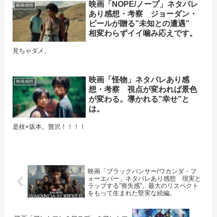
映画「NOPE/ノープ」ネタバレ
映画感想
あり感想・考察 ジョーダン・
ピールが贈る”未知との遭遇”
相変わらずイイ噛み応えです。
見ちゃダメ。
映画「怪物」ネタバレあり感
映画感想
想・考察 視点が変われば景色
が変わる。導かれる”幸せ”と
は。
是枝×坂本。贅沢！！！！
映画「ブラックパンサー/ワカンダ・フ
ォーエバー」ネタバレあり感想 現実と
ラップする”喪失感”。最大のリスペクト
をもって生まれた堅実な続編。