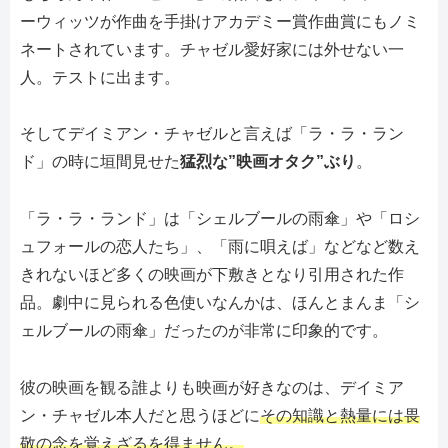
ーウィッツが作曲を手掛けアカデミー賞作曲賞にもノミ
ネートされています。チャゼル愛好家には外せない一
人。テストに出ます。
そしてデイミアン・チャゼルと言えば「ラ・ラ・ラン
ド」の時に垣間見せた
猛烈な”映画オタク”ぶり
。
「ラ・ラ・ランド」は「シェルブールの雨傘」や「ロシ
ュフォールの恋人たち」、「雨に唄えば」などなど数え
きれないほど多くの映画が下敷きとなり引用された作
品。劇中に見られる色使いなんかは、ほんとまんま「シ
ェルブールの雨傘」だったのが非常に印象的です。
彼の映画を観る誰よりも映画が好きなのは、デイミア
ン・チャゼル本人だと思うほどに
その知識と熱量には畏
敬の念を覚えざるを得ません。