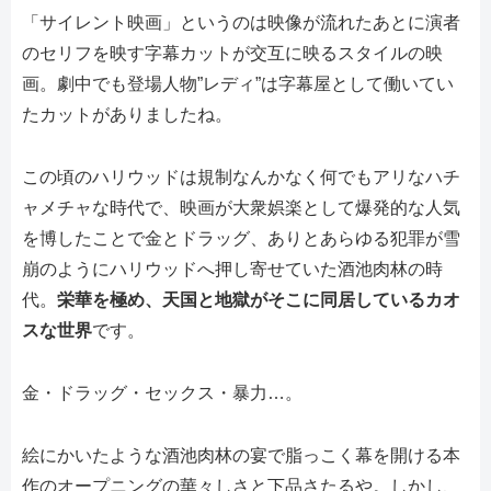
「サイレント映画」というのは映像が流れたあとに演者
のセリフを映す字幕カットが交互に映るスタイルの映
画。劇中でも登場人物”レディ”は字幕屋として働いてい
たカットがありましたね。
この頃のハリウッドは規制なんかなく何でもアリなハチ
ャメチャな時代で、映画が大衆娯楽として爆発的な人気
を博したことで金とドラッグ、ありとあらゆる犯罪が雪
崩のようにハリウッドへ押し寄せていた酒池肉林の時
代。
栄華を極め、天国と地獄がそこに同居しているカオ
スな世界
です。
金・ドラッグ・セックス・暴力…。
絵にかいたような酒池肉林の宴で脂っこく幕を開ける本
作のオープニングの華々しさと下品さたるや。しかし、