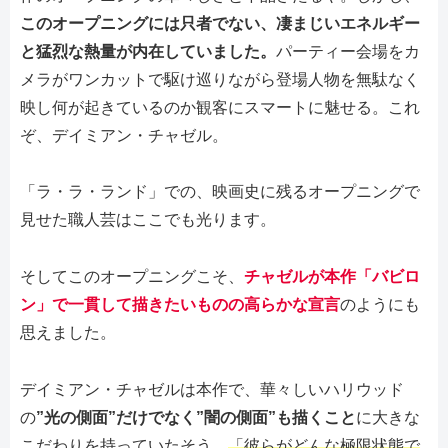
この
オープニングには只者でない、凄まじい
エネルギー
と猛烈な熱量が内在していました。
パーティー会場をカ
メラがワンカットで駆け巡りながら登場人物を無駄なく
映し何が起きているのか観客にスマートに魅せる。これ
ぞ、デイミアン・チャゼル。
「ラ・ラ・ランド」での、映画史に残るオープニングで
見せた職人芸はここでも光ります。
そしてこのオープニングこそ、
チャゼルが本作「バビロ
ン」で一貫して描きたいものの高らかな宣言
のようにも
思えました。
デイミアン・チャゼルは本作で、華々しいハリウッド
の
”光の側面”だけでなく”闇の側面”も描くこと
に大きな
こだわりを持っていたそう。
「彼らがどんな極限状態で