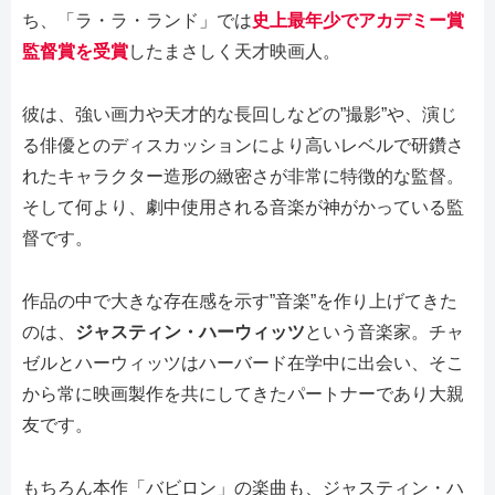
ち、「ラ・ラ・ランド」では
史上最年少でアカデミー賞
監督賞を受賞
したまさしく天才映画人。
彼は、強い画力や天才的な長回しなどの”撮影”や、演じ
る俳優とのディスカッションにより高いレベルで研鑽さ
れたキャラクター造形の緻密さが非常に特徴的な監督。
そして何より、劇中使用される音楽が神がかっている監
督です。
作品の中で大きな存在感を示す”音楽”を作り上げてきた
のは、
ジャスティン・ハーウィッツ
という音楽家。チャ
ゼルとハーウィッツはハーバード在学中に出会い、そこ
から常に映画製作を共にしてきたパートナーであり大親
友です。
もちろん本作「バビロン」の楽曲も、ジャスティン・ハ