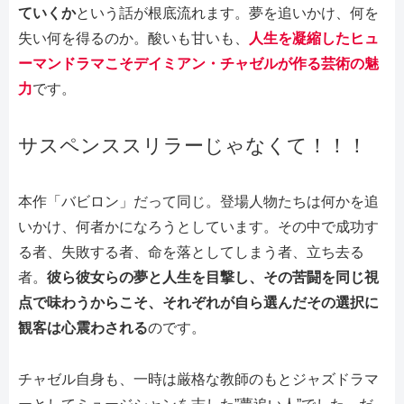
ていくか
という話が根底流れます。夢を追いかけ、何を
失い何を得るのか。酸いも甘いも、
人生を凝縮したヒュ
ーマンドラマこそデイミアン・チャゼルが作る芸術の魅
力
です。
サスペンススリラーじゃなくて！！！
本作「バビロン」だって同じ。登場人物たちは何かを追
いかけ、何者かになろうとしています。その中で成功す
る者、失敗する者、命を落としてしまう者、立ち去る
者。
彼ら彼女らの夢と人生を目撃し、その苦闘を同じ視
点で味わうからこそ、それぞれが自ら選んだその選択に
観客は心震わされる
のです。
チャゼル自身も、一時は厳格な教師のもとジャズドラマ