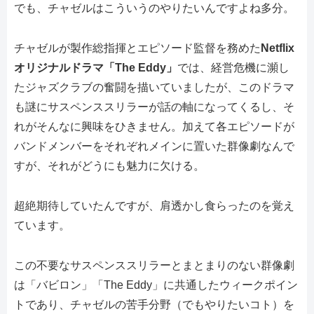
でも、チャゼルはこういうのやりたいんですよね多分。
チャゼルが製作総指揮とエピソード監督を務めた
Netflix
オリジナルドラマ「The Eddy」
では、経営危機に瀕し
たジャズクラブの奮闘を描いていましたが、このドラマ
も謎にサスペンススリラーが話の軸になってくるし、そ
れがそんなに興味をひきません。加えて各エピソードが
バンドメンバーをそれぞれメインに置いた群像劇なんで
すが、それがどうにも魅力に欠ける。
超絶期待していたんですが、肩透かし食らったのを覚え
ています。
この不要なサスペンススリラーとまとまりのない群像劇
は「バビロン」「The Eddy」に共通したウィークポイン
トであり、チャゼルの苦手分野（でもやりたいコト）を